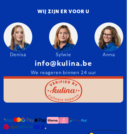
WIJ ZIJN ER VOOR U
Denisa
Sylwie
Anna
info@kulina.be
We reageren binnen 24 uur