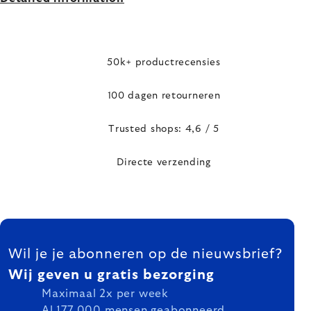
50k+ productrecensies
100 dagen retourneren
Trusted shops: 4,6 / 5
Directe verzending
FOOTER
Wil je je abonneren op de nieuwsbrief?
Wij geven u gratis bezorging
Maximaal 2x per week
Al 177 000 mensen geabonneerd