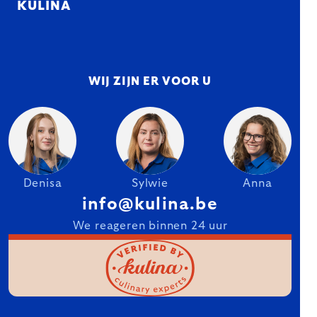
KULINA
WIJ ZIJN ER VOOR U
Denisa
Sylwie
Anna
info@kulina.be
We reageren binnen 24 uur