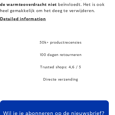
de warmteoverdracht niet
beïnvloedt. Het is ook
heel gemakkelijk om het deeg te verwijderen.
Detailed information
50k+ productrecensies
100 dagen retourneren
Trusted shops: 4,6 / 5
Directe verzending
FOOTER
Wil je je abonneren op de nieuwsbrief?