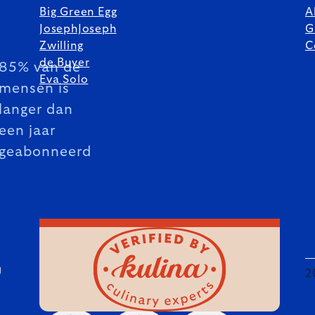
Big Green Egg
A
JosephJoseph
G
Zwilling
C
de Buyer
85% van de
Eva Solo
mensen is
langer dan
een jaar
geabonneerd
U
2