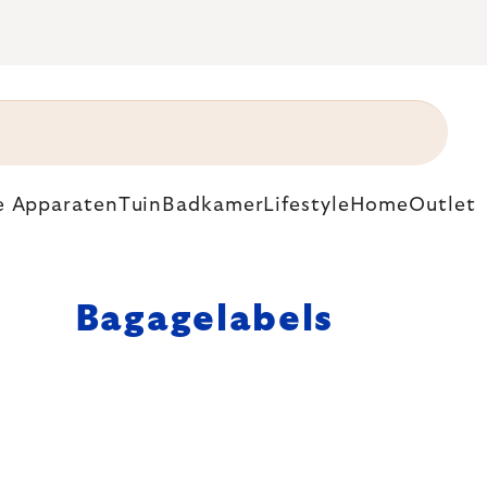
e Apparaten
Tuin
Badkamer
Lifestyle
Home
Outlet
Bagagelabels