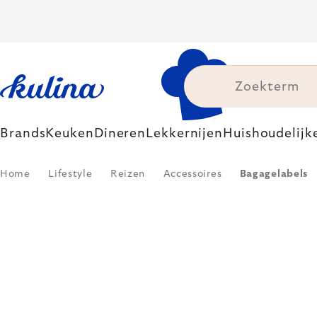
Skip
to
content
Brands
Keuken
Dineren
Lekkernijen
Huishoudelijk
Home
Lifestyle
Reizen
Accessoires
Bagagelabels