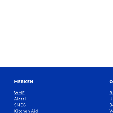
MERKEN
O
WMF
R
Alessi
U
SMEG
B
Kitchen Aid
V