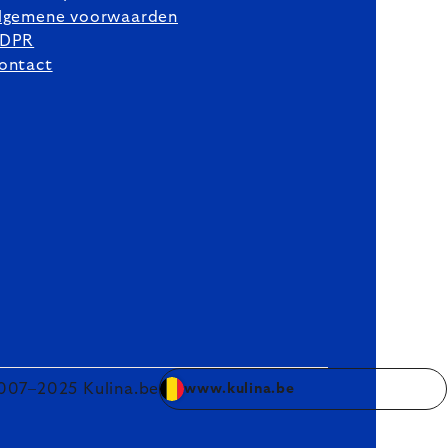
lgemene voorwaarden
DPR
ontact
007–2025 Kulina.be
www.kulina.be