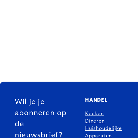
FOOTER
HANDEL
Wil je je
abonneren op
Keuken
Dineren
de
Huishoudelijke
nieuwsbrief?
Apparaten