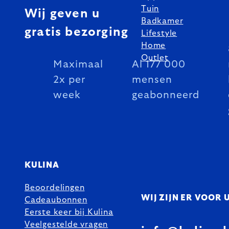
Tuin
Wij geven u
Badkamer
gratis bezorging
Lifestyle
Home
Outlet
Maximaal
Al 177 000
2x per
mensen
week
geabonneerd
KULINA
Beoordelingen
WIJ ZIJN ER VOOR 
Cadeaubonnen
Eerste keer bij Kulina
Veelgestelde vragen