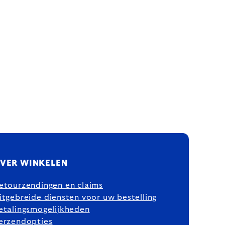
VER WINKELEN
etourzendingen en claims
itgebreide diensten voor uw bestelling
etalingsmogelijkheden
erzendopties