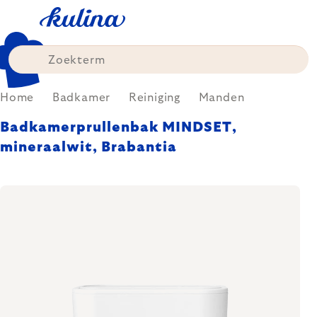
Skip
to
content
Home
Badkamer
Reiniging
Manden
Badkamerprullenbak MINDSET,
mineraalwit, Brabantia