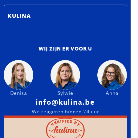
KULINA
WIJ ZIJN ER VOOR U
Denisa
Sylwie
Anna
info@kulina.be
We reageren binnen 24 uur