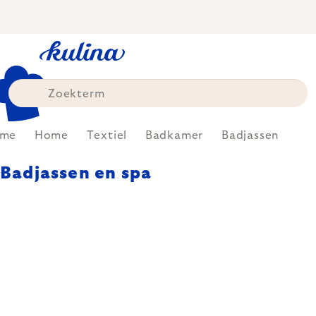
Skip
to
content
me
Home
Textiel
Badkamer
Badjassen
Badjassen en spa