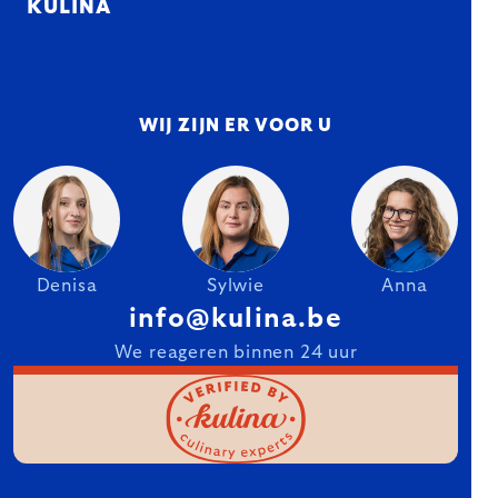
KULINA
WIJ ZIJN ER VOOR U
Denisa
Sylwie
Anna
info@kulina.be
We reageren binnen 24 uur