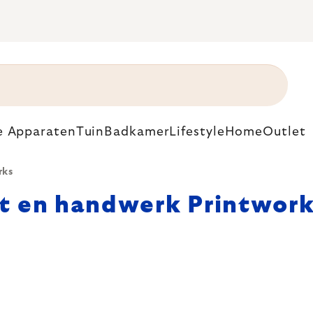
e Apparaten
Tuin
Badkamer
Lifestyle
Home
Outlet
rks
t en handwerk Printwor