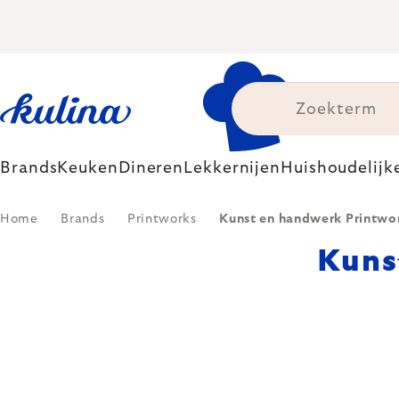
Skip
to
content
Brands
Keuken
Dineren
Lekkernijen
Huishoudelijk
Home
Brands
Printworks
Kunst en handwerk Printwo
Kuns