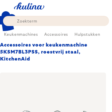
Skip
to
content
Keukenmachines
Accessoires
Hulpstukken
Accessoires voor keukenmachine
5KSM7BL3PSS, roestvrij staal,
KitchenAid