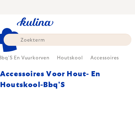
Skip
to
content
Bbq'S En Vuurkorven
Houtskool
Accessoires
Accessoires Voor Hout- En
Houtskool-Bbq'S