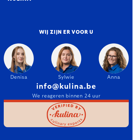
WIJ ZIJN ER VOOR U
Denisa
Sylwie
Anna
info@kulina.be
We reageren binnen 24 uur