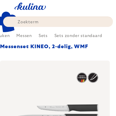
Skip
to
content
uken
Messen
Sets
Sets zonder standaard
Messenset KINEO, 2-delig, WMF