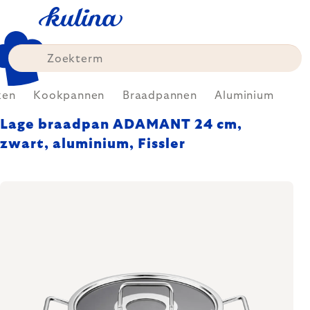
Skip
to
content
ken
Kookpannen
Braadpannen
Aluminium
Lage braadpan ADAMANT 24 cm,
zwart, aluminium, Fissler